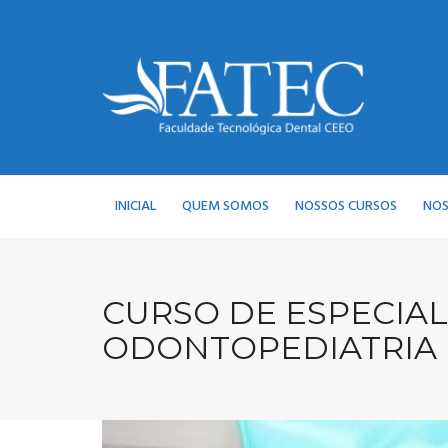
Skip
to
content
INICIAL
QUEM SOMOS
NOSSOS CURSOS
NOS
CURSO DE ESPECIAL
ODONTOPEDIATRIA