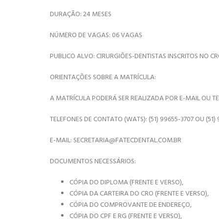
DURAÇÃO: 24 MESES
NÚMERO DE VAGAS: 06 VAGAS
PUBLICO ALVO: CIRURGIÕES-DENTISTAS INSCRITOS NO CR
ORIENTAÇÕES SOBRE A MATRÍCULA:
A MATRÍCULA PODERÁ SER REALIZADA POR E-MAIL OU T
TELEFONES DE CONTATO (WATS): (51) 99655-3707 OU (51) 
E-MAIL: SECRETARIA@FATECDENTAL.COM.BR
DOCUMENTOS NECESSÁRIOS:
CÓPIA DO DIPLOMA (FRENTE E VERSO),
CÓPIA DA CARTEIRA DO CRO (FRENTE E VERSO),
CÓPIA DO COMPROVANTE DE ENDEREÇO,
CÓPIA DO CPF E RG (FRENTE E VERSO),