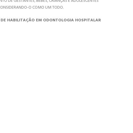
TO DE GESTANTES, BEBÊS, CRIANÇAS E ADOLESCENTES
E, CONSIDERANDO-O COMO UM TODO.
O DE HABILITAÇÃO EM ODONTOLOGIA HOSPITALAR