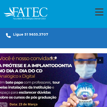
Skip
to
content
Ligue 51 9655.3707
secretaria@fatecdental.com.br