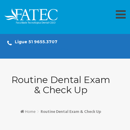
Skip
to
content
Ligue 51 9655.3707
secretaria@fatecdental.com.br
Routine Dental Exam
& Check Up
Home
Routine Dental Exam & Check Up