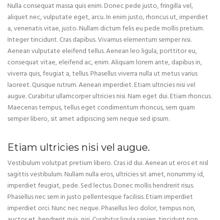
Nulla consequat massa quis enim. Donec pede justo, fringilla vel,
aliquet nec, vulputate eget, arcu. In enim justo, rhoncus ut, imperdiet
a, venenatis vitae, justo. Nullam dictum felis eu pede mollis pretium.
Integer tincidunt. Cras dapibus. Vivamus elementum semper nisi.
Aenean vulputate eleifend tellus. Aenean leo ligula, porttitor eu,
consequat vitae, eleifend ac, enim. Aliquam lorem ante, dapibus in,
viverra quis, feugiat a, tellus. Phasellus viverra nulla ut metus varius
laoreet. Quisque rutrum. Aenean imperdiet. Etiam ultricies nisi vel
augue. Curabitur ullamcorper ultricies nisi. Nam eget dui. Etiam rhoncus.
Maecenas tempus, tellus eget condimentum rhoncus, sem quam
semper libero, sit amet adipiscing sem neque sed ipsum.
Etiam ultricies nisi vel augue.
Vestibulum volutpat pretium libero. Cras id dui. Aenean ut eros et nisl
sagittis vestibulum. Nullam nulla eros, ultricies sit amet, nonummy id,
imperdiet feugiat, pede. Sed lectus. Donec mollis hendrerit risus.
Phasellus nec sem in justo pellentesque facilisis. Etiam imperdiet
imperdiet orci. Nunc nec neque. Phasellus leo dolor, tempus non,
auctor et, hendrerit quis, nisi. Curabitur ligula sapien, tincidunt non,