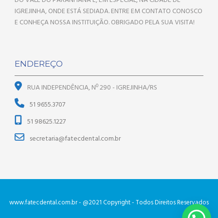
DO VALE DO PARANHANA E, EM ESPECIAL, NA CIDADE DE
IGREJINHA, ONDE ESTÁ SEDIADA. ENTRE EM CONTATO CONOSCO
E CONHEÇA NOSSA INSTITUIÇÃO. OBRIGADO PELA SUA VISITA!
ENDEREÇO
RUA INDEPENDÊNCIA, Nº 290 - IGREJINHA/RS
51 9655.3707
51 98625.1227
secretaria@fatecdental.com.br
www.fatecdental.com.br - @2021 Copyright - Todos Direitos Reservados