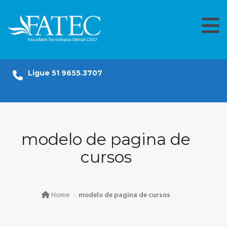
Skip
to
content
Ligue 51 9655.3707
secretaria@fatecdental.com.br
modelo de pagina de
cursos
Home
modelo de pagina de cursos