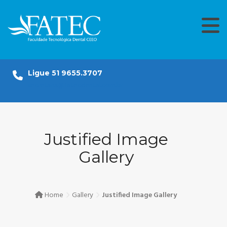
Skip
to
content
Ligue 51 9655.3707
secretaria@fatecdental.com.br
Justified Image
Gallery
Home
Gallery
Justified Image Gallery