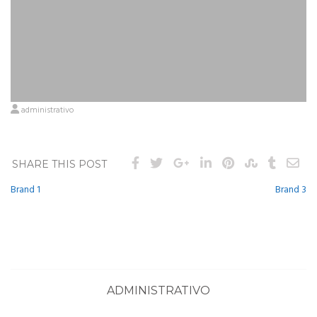
administrativo
SHARE THIS POST
Navegação
Brand 1
Brand 3
de
Post
ADMINISTRATIVO